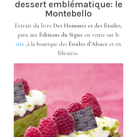
dessert emblématique: le
Montebello
Extrait du livre
Des Hommes et des Étoiles,
paru aux
Éditions du Signe
en vente sur le
site
,à la boutique des
Étoiles d’Alsace
et en
librairie.