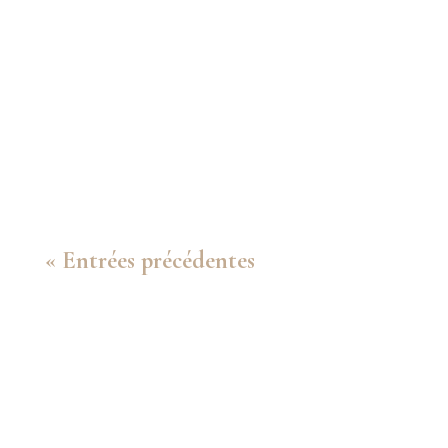
de son verre. 4ème sujet du concours "Un
des Meilleurs Ouvriers de France" classe
photographie, option photo industrielle.
Dans la première partie, je vais expliquer
ma démarche...
« Entrées précédentes
Suivez-moi sur les réseaux sociaux