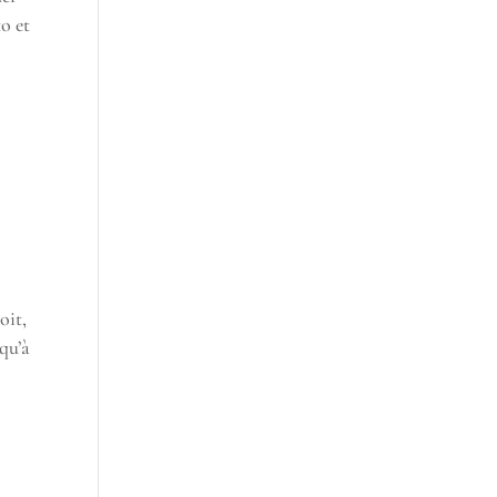
o et
oit,
qu’à