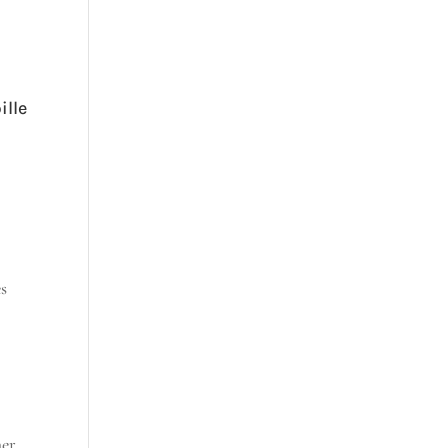
ille
es
her