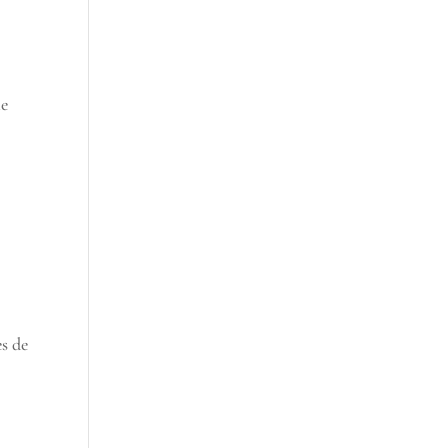
me
es de