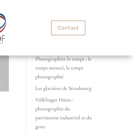
+33 (0)7 70 45 32 99
Contact
Derniers articles
photographie automobile
Photographier le temps : le
temps mesuré, le temps
photographié
Les glacières de Strasbourg
Völklinger Hütte :
photographie du
patrimoine industriel et du
geste