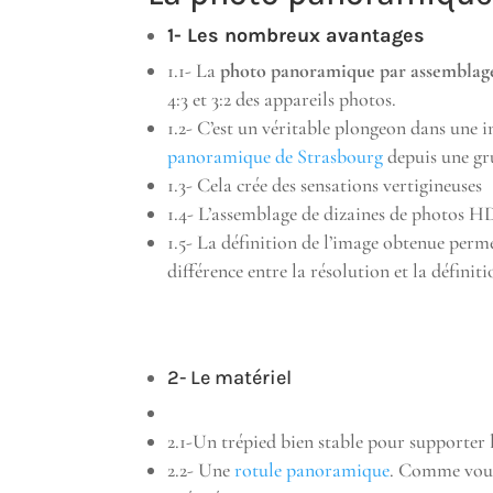
1- Les nombreux avantages
1.1- La
photo panoramique par assemblag
4:3 et 3:2 des appareils photos.
1.2- C’est un véritable plongeon dans un
panoramique de Strasbourg
depuis une gr
1.3- Cela crée des sensations vertigineuses
1.4- L’assemblage de dizaines de photos HD
1.5- La définition de l’image obtenue perm
différence entre la résolution et la définiti
2- Le matériel
2.1-Un trépied bien stable pour supporter l
2.2- Une
rotule panoramique
. Comme vous 