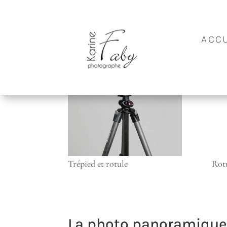
Photo panoramique
ACCU
par
Karine
|
Août 1, 2014
|
Entreprise
|
0 commentaires
Trépied et rotule
Rot
La photo panoramique