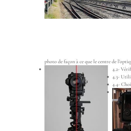
photo de façon à ce que le centre de l’optiq
4.2- Véri
4.3- Util
4.4- Choi