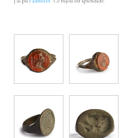
j’ai pu
l’admirer.
Ce bijou est splendide.