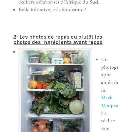
écoliers défavorisés d’Afrique du Sud.
Belle initiative, très innovante !
2- Les photos de repas ou plutôt les
photos des ingrédients avant repas
Un
photogr
aphe
américa
in,
Mark
Menjiva
r
a
réalisé
une