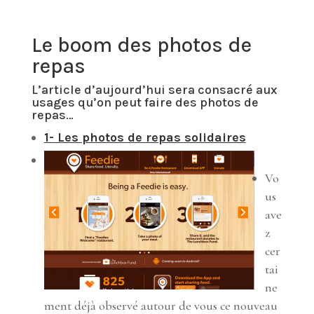
Le boom des photos de
repas
L’article d’aujourd’hui sera consacré aux
usages qu’on peut faire des photos de
repas…
1- Les photos de repas solidaires
Vo
us
ave
z
cer
tai
ne
ment déjà observé autour de vous ce nouveau