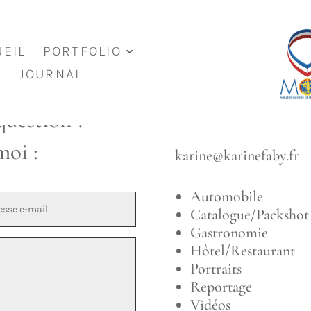
des savoir-faire et des métiers – Meil
EIL
PORTFOLIO
itecture – La lumière au service du ge
JOURNAL
question ?
Tél.
07 70 45 32 99
oi :
karine@karinefaby.fr
Automobile
Catalogue/Packshot
Gastronomie
Hôtel/Restaurant
Portraits
Reportage
Vidéos