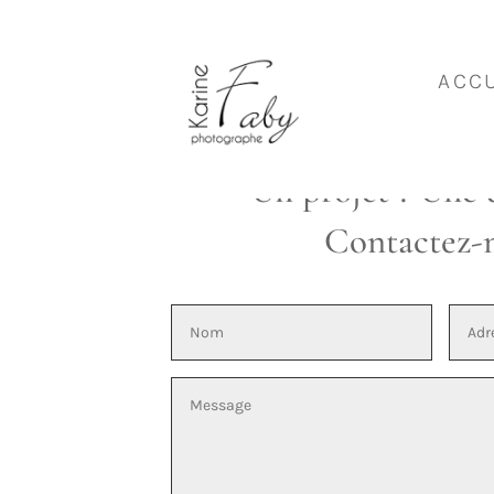
Karine Faby, photographe 
ACCU
Industrie, artisanat, arch
Un projet ? Une 
Contactez-m