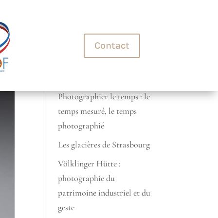
+33 (0)7 70 45 32 99
Contact
Derniers articles
photographie automobile
Photographier le temps : le
temps mesuré, le temps
photographié
Les glacières de Strasbourg
Völklinger Hütte :
photographie du
patrimoine industriel et du
geste