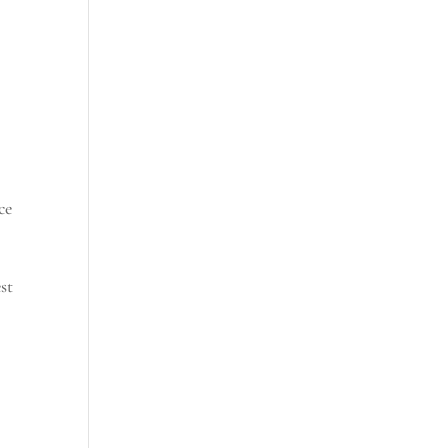
ce
est