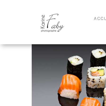
Packshot culinaire
ACCU
par
Karine
|
Août 1, 2015
|
Entreprise
,
Photo culinaire
|
0 