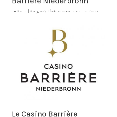
Barrière Niederbronn
par
Karine
|
Avr 3, 2017
|
Photo culinaire
|
0 commentaires
Le Casino Barrière