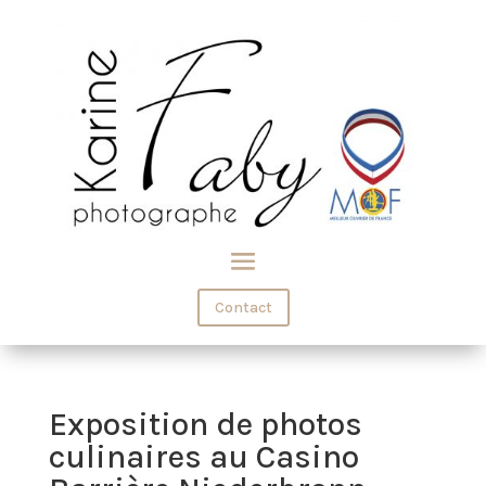
Contact
Exposition de photos
culinaires au Casino