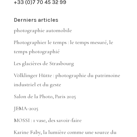
+33 (0)7 70 45 32 99
Derniers articles
photographie automobile
Photographier le temps : le temps mesuré, le
temps photographié
Les glacières de Strasbourg
Völklinger Hütte : photographie du patrimoine
industriel et du geste
Salon de la Photo, Paris 2025
JEMA-2025
MOSSI : 1 vase, des savoir-faire
Karine Faby, la lumière comme une source du