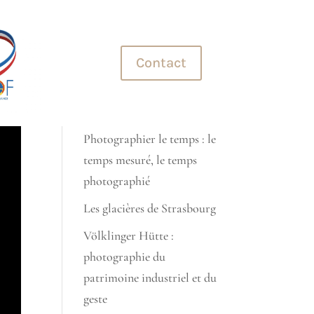
+33 (0)7 70 45 32 99
Contact
Derniers articles
photographie automobile
Photographier le temps : le
temps mesuré, le temps
photographié
Les glacières de Strasbourg
Völklinger Hütte :
photographie du
patrimoine industriel et du
geste