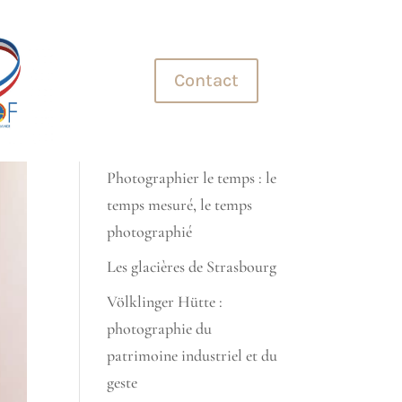
+33 (0)7 70 45 32 99
Contact
Derniers articles
photographie automobile
Photographier le temps : le
temps mesuré, le temps
photographié
Les glacières de Strasbourg
Völklinger Hütte :
photographie du
patrimoine industriel et du
geste