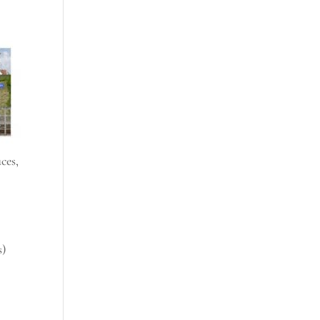
ces,
s)